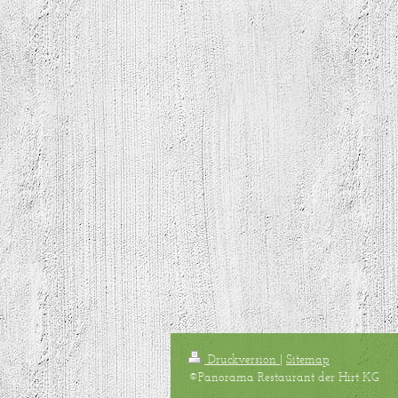
Druckversion
|
Sitemap
©Panorama Restaurant der Hirt KG