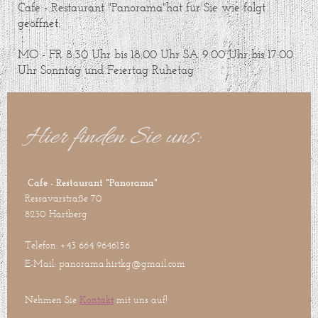
Cafe - Restaurant "Panorama"hat für Sie wie folgt
geöffnet:
MO - FR 8:30 Uhr bis 18:00 Uhr SA 9:00 Uhr bis 17:00
Uhr Sonntag und Feiertag Ruhetag
Hier finden Sie uns:
Cafe - Restaurant "Panorama"
Ressavarstraße 70
8230 Hartberg
Telefon: +43 664 9646156
E-Mail: panorama.hirtkg@gmail.com
Nehmen Sie
Kontakt
mit uns auf!